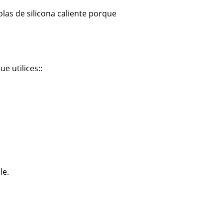
olas de silicona caliente porque
e utilices::
le.