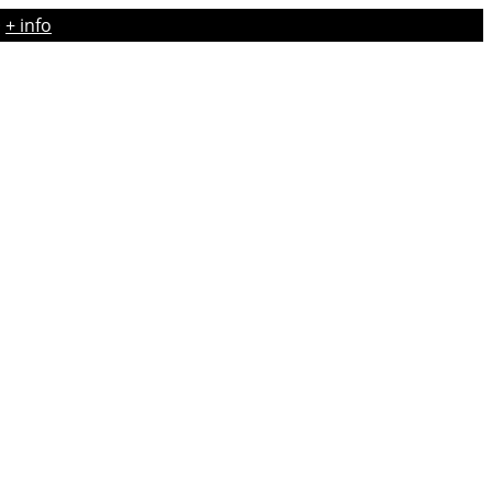
·
+ info