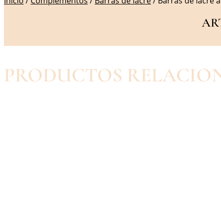
Inicio
/
Complementos
/
Barras de lacre
/ Barras de lacre 
AR
PRODUCTOS RELACIO