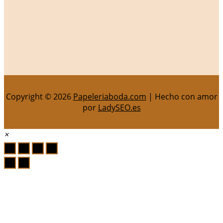
Copyright © 2026
Papeleriaboda.com
| Hecho con amor
por
LadySEO.es
×