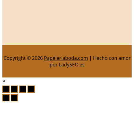
Copyright © 2026
Papeleriaboda.com
| Hecho con amor
por
LadySEO.es
×