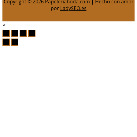
Copyright © 2026
Papeleriaboda.com
| Hecho con amor
por
LadySEO.es
×