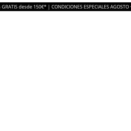
Lacre
s GRATIS desde 150€* | CONDICIONES ESPECIALES AGOSTO 
adhesivo
Chicle
Metalizado
cantidad