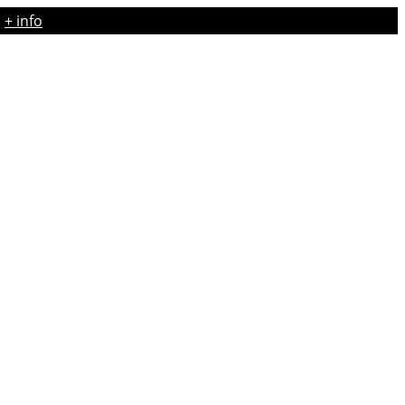
·
+ info