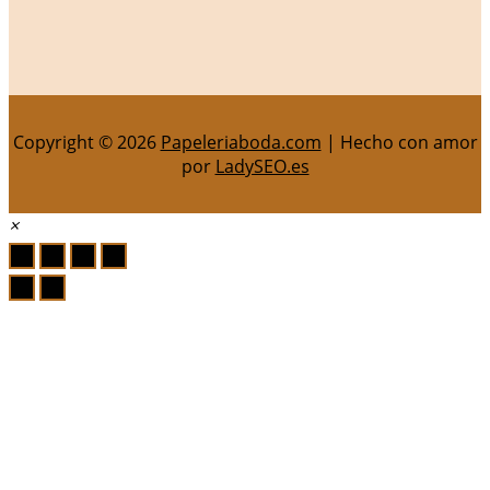
Copyright © 2026
Papeleriaboda.com
| Hecho con amor
por
LadySEO.es
×