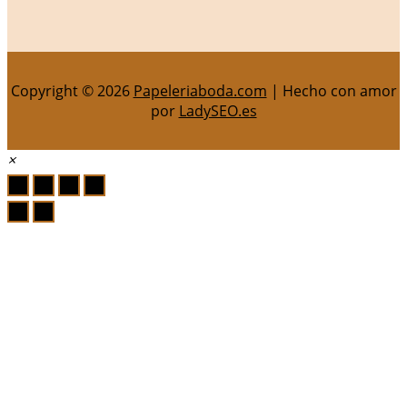
Copyright © 2026
Papeleriaboda.com
| Hecho con amor
por
LadySEO.es
×