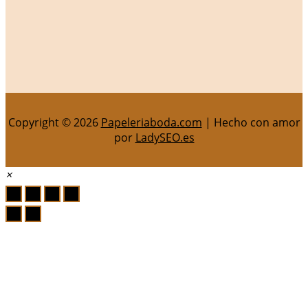
Copyright © 2026
Papeleriaboda.com
| Hecho con amor
por
LadySEO.es
×