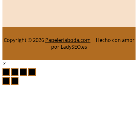
Copyright © 2026
Papeleriaboda.com
| Hecho con amor
por
LadySEO.es
×