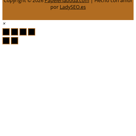
Copyright © 2026
Papeleriaboda.com
| Hecho con amor
por
LadySEO.es
×