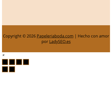
Copyright © 2026
Papeleriaboda.com
| Hecho con amor
por
LadySEO.es
×