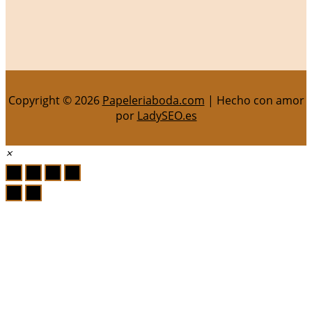
Copyright © 2026
Papeleriaboda.com
| Hecho con amor
por
LadySEO.es
×