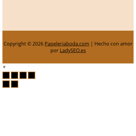
Copyright © 2026
Papeleriaboda.com
| Hecho con amor
por
LadySEO.es
×