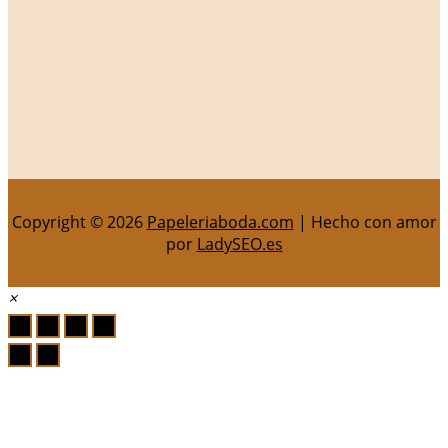
Copyright © 2026
Papeleriaboda.com
| Hecho con amor
por
LadySEO.es
×