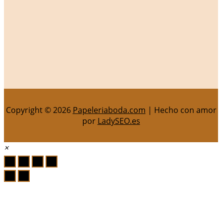
Copyright © 2026
Papeleriaboda.com
| Hecho con amor
por
LadySEO.es
×