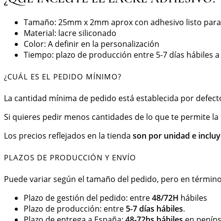
Tamaño: 25mm x 2mm aprox con adhesivo listo para
Material: lacre siliconado
Color: A definir en la personalización
Tiempo: plazo de producción entre 5-7 días hábiles a p
¿CUÁL ES EL PEDIDO MÍNIMO?
La cantidad mínima de pedido está establecida por defecto
Si quieres pedir menos cantidades de lo que te permite la 
Los precios reflejados en la tienda
son por unidad e incluy
PLAZOS DE PRODUCCIÓN Y ENVÍO
Puede variar según el tamaño del pedido, pero en término
Plazo de gestión del pedido: entre
48/72H
hábiles
Plazo de producción: entre
5-7 días hábiles
.
Plazo de entrega a España:
48-72hs hábiles
en penínsu