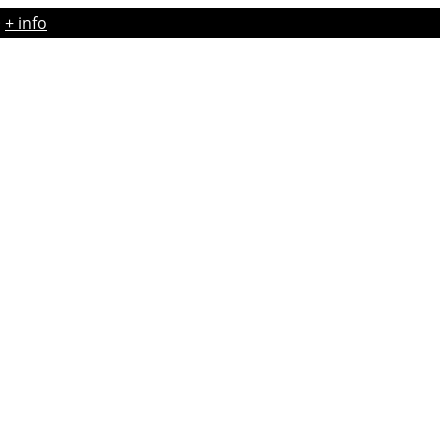
·
+ info