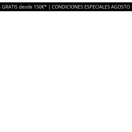
MINUTA
s GRATIS desde 150€* | CONDICIONES ESPECIALES AGOSTO 
BOHO
cantidad